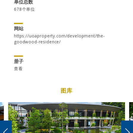
单位总数
678个单位
网站
https://uoaproperty.com/development/the-
goodwood-residence/
CAREER
册子
查看
图库
CONTACT US