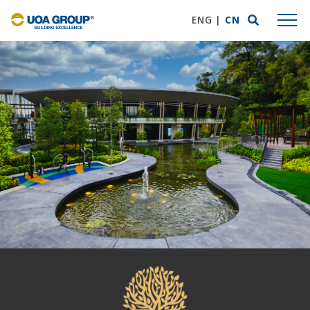
ENG
|
CN
ABOUT US
Group Profile
Mission Statement
Business Expertise
Awards & Accolades
UOA Privilege