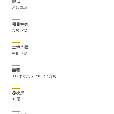
UOA Ltd
地点
UOA Development
孟沙南城
UOA REIT
项目种类
高级公寓
土地产权
有期地契
面积
947平方尺 – 2,002平方尺
NEWSROOM
In the News
总楼层
Newsletters
40层